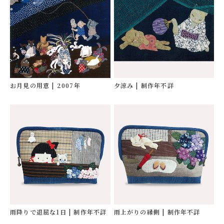
お月見の用意
| 2007年
夕涼み
| 制作年不詳
作家プロフィール
作品集
古布で綴る物語
雨降りで退屈な1日
| 制作年不詳
雨上がりの縁側
| 制作年不詳