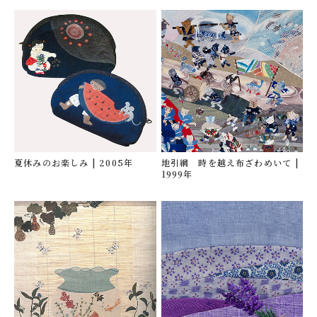
小見山信枝事務局について
プライバシーポリシー
トップページ
夏休みのお楽しみ
| 2005年
地引網 時を越え布ざわめいて
|
1999年